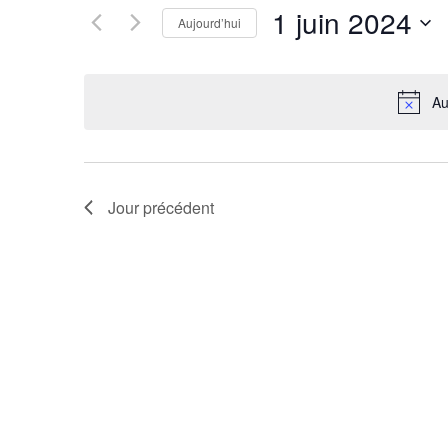
1 juin 2024
Évènements
Aujourd’hui
de
par
Sélectionnez
vues
mot-
une
clé.
date.
Évènements
Au
Jour précédent