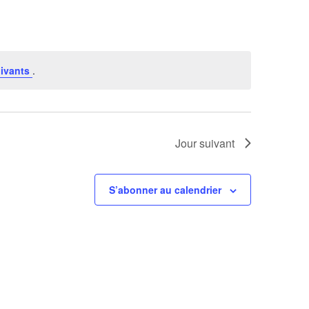
Évènement
ivants
.
Jour suivant
S’abonner au calendrier