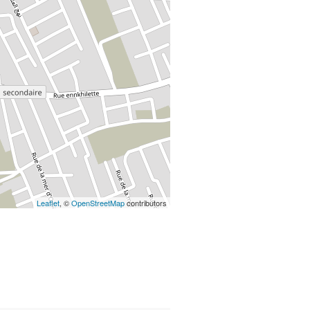
Leaflet
, ©
OpenStreetMap
contributors