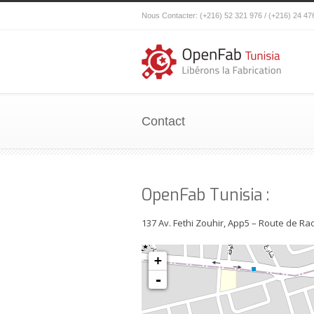
Nous Contacter: (+216) 52 321 976 / (+216) 24 47
Contact
OpenFab Tunisia :
137 Av. Fethi Zouhir, App5 – Route de Ra
+
-