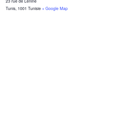
23 rue de Lénine
Tunis
,
1001
Tunisie
+ Google Map