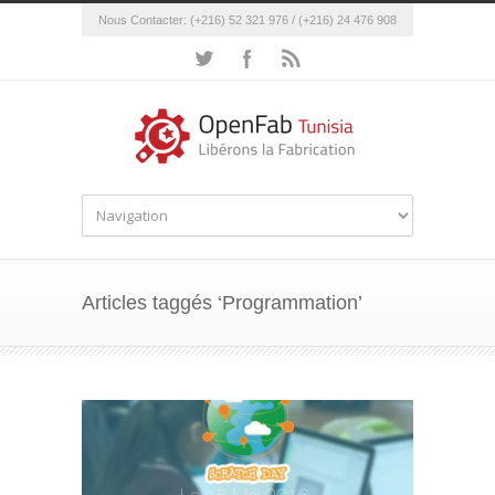
Nous Contacter: (+216) 52 321 976 / (+216) 24 476 908
Articles taggés ‘Programmation’