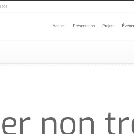
6 908
Accueil
Présentation
Projets
Événe
ier non t